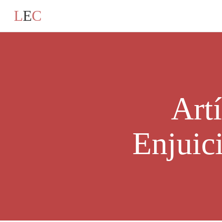
L
E
C
Art
Enjuic