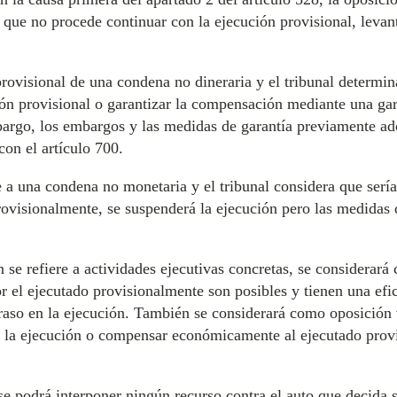
á que no procede continuar con la ejecución provisional, leva
 provisional de una condena no dineraria y el tribunal determi
ción provisional o garantizar la compensación mediante una gara
argo, los embargos y las medidas de garantía previamente ado
on el artículo 700.
e a una condena no monetaria y el tribunal considera que sería d
visionalmente, se suspenderá la ejecución pero las medidas 
 se refiere a actividades ejecutivas concretas, se considerará 
r el ejecutado provisionalmente son posibles y tienen una efic
etraso en la ejecución. También se considerará como oposición v
r a la ejecución o compensar económicamente al ejecutado pro
 se podrá interponer ningún recurso contra el auto que decida 