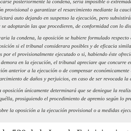
ocarse posteriormente la condena, sería imposible o extremada
ón provisional o garantizar el resarcimiento mediante la cauci
dictará auto dejando en suspenso la ejecución, pero subsistir
 se adoptarán las que procedieren, de conformidad con lo dis
aria la condena, la oposición se hubiere formulado respecto d
sición si el tribunal considerara posibles y de eficacia simi
s por el provisionalmente ejecutado o si, habiendo éste ofreci
 demora en la ejecución, el tribunal apreciare que concurre e
ación anterior a la ejecución o de compensar económicamente 
sarcimiento de daños y perjuicios, en caso de ser revocada la
a oposición únicamente determinará que se deniegue la realiz
quélla, prosiguiendo el procedimiento de apremio según lo pre
obre la oposición a la ejecución provisional o a medidas ejec