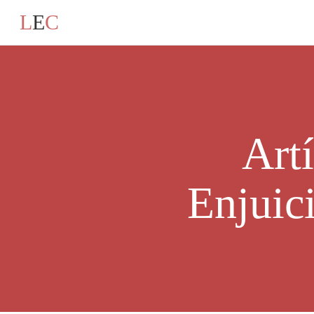
L
E
C
Art
Enjuic