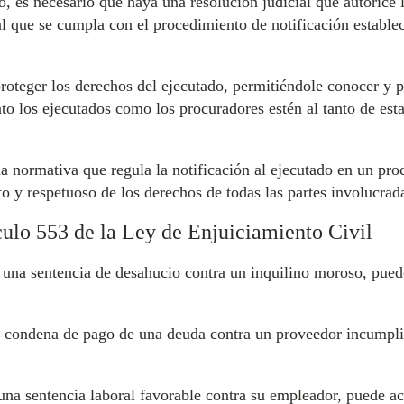
o, es necesario que haya una resolución judicial que autorice 
que se cumpla con el procedimiento de notificación estableci
roteger los derechos del ejecutado, permitiéndole conocer y p
nto los ejecutados como los procuradores estén al tanto de es
a normativa que regula la notificación al ejecutado en un pr
o y respetuoso de los derechos de todas las partes involucrad
culo 553 de la Ley de Enjuiciamiento Civil
 una sentencia de desahucio contra un inquilino moroso, puede
 condena de pago de una deuda contra un proveedor incumplid
una sentencia laboral favorable contra su empleador, puede ac