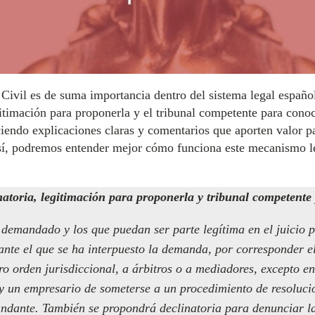
 Civil es de suma importancia dentro del sistema legal españ
gitimación para proponerla y el tribunal competente para conoce
eciendo explicaciones claras y comentarios que aporten valor
Así, podremos entender mejor cómo funciona este mecanismo le
natoria, legitimación para proponerla y tribunal competente 
l demandado y los que puedan ser parte legítima en el juicio 
 ante el que se ha interpuesto la demanda, por corresponder e
ro orden jurisdiccional, a árbitros o a mediadores, excepto e
y un empresario de someterse a un procedimiento de resolució
ndante. También se propondrá declinatoria para denunciar la 