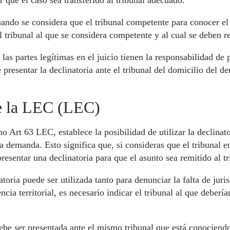
r que el caso sea transferido al tribunal adecuado.
uando se considera que el tribunal competente para conocer el
 el tribunal al que se considera competente y al cual se deben r
s partes legítimas en el juicio tienen la responsabilidad de pr
resentar la declinatoria ante el tribunal del domicilio del d
de la LEC (LEC)
Art 63 LEC, establece la posibilidad de utilizar la declinator
a demanda. Esto significa que, si consideras que el tribunal en
esentar una declinatoria para que el asunto sea remitido al t
toria puede ser utilizada tanto para denunciar la falta de jur
encia territorial, es necesario indicar el tribunal al que deberí
ebe ser presentada ante el mismo tribunal que está conociendo 