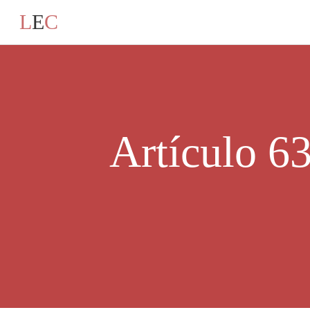
L
E
C
Artículo 63