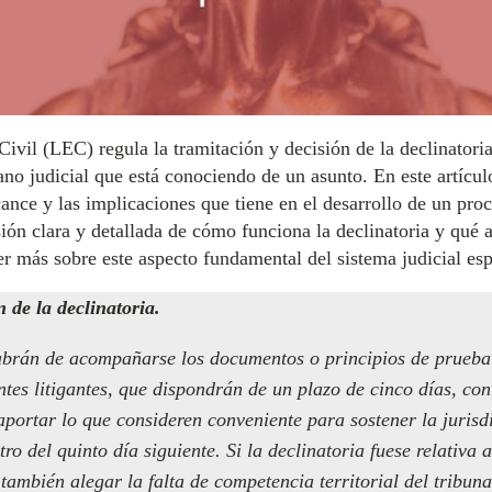
Civil (LEC) regula la tramitación y decisión de la declinatori
no judicial que está conociendo de un asunto. En este artícul
cance y las implicaciones que tiene en el desarrollo de un pro
ión clara y detallada de cómo funciona la declinatoria y qué 
er más sobre este aspecto fundamental del sistema judicial es
 de la declinatoria.
habrán de acompañarse los documentos o principios de prueba
ntes litigantes, que dispondrán de un plazo de cinco días, con
aportar lo que consideren conveniente para sostener la jurisd
ro del quinto día siguiente. Si la declinatoria fuese relativa a
también alegar la falta de competencia territorial del tribuna