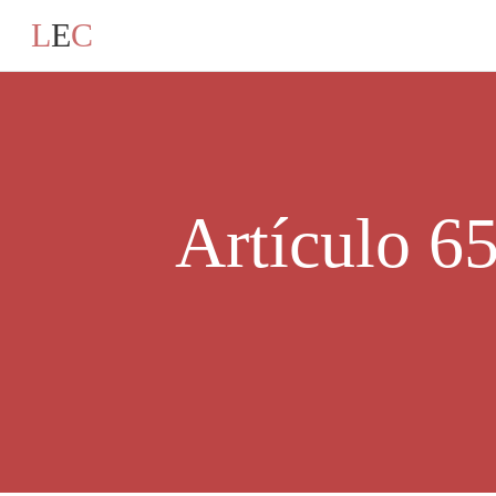
L
E
C
Artículo 65