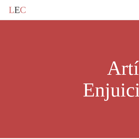
L
E
C
Art
Enjuic