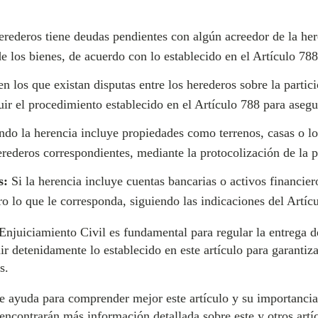
erederos tiene deudas pendientes con algún acreedor de la here
de los bienes, de acuerdo con lo establecido en el Artículo 788
n los que existan disputas entre los herederos sobre la partici
ir el procedimiento establecido en el Artículo 788 para asegur
do la herencia incluye propiedades como terrenos, casas o loc
rederos correspondientes, mediante la protocolización de la p
s:
Si la herencia incluye cuentas bancarias o activos financier
ro lo que le corresponda, siguiendo las indicaciones del Artí
 Enjuiciamiento Civil es fundamental para regular la entrega 
r detenidamente lo establecido en este artículo para garantiza
s.
e ayuda para comprender mejor este artículo y su importancia
 encontrarán más información detallada sobre este y otros artí