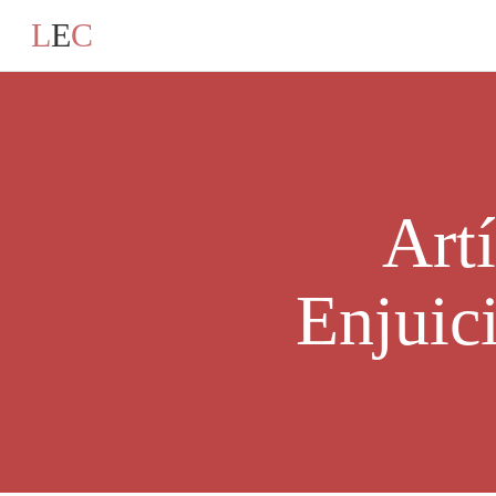
L
E
C
Art
Enjuic