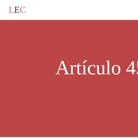
L
E
C
Artículo 4