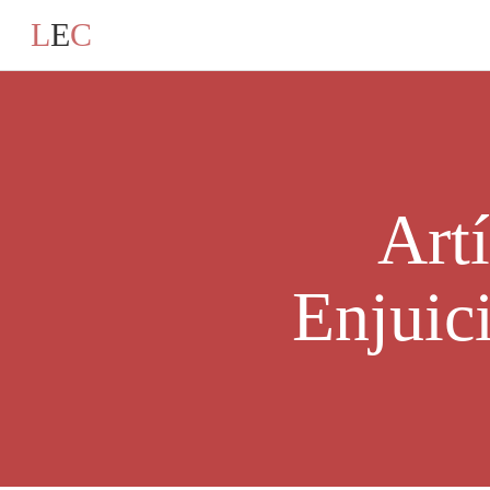
L
E
C
Art
Enjuic