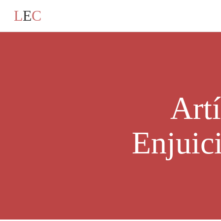
L
E
C
Art
Enjuic